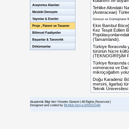
kullanımı ve boyama
Araştırma Alanları
Tehlike Altındaki 
Mesleki Deneyim
(Asteraceae) Türler
Yayınlar & Eserler
Giresun ve Gümüşhane İlle
Ekin Bambul Böceği
Proje , Patent ve Tasarım
Kez Tespit Edilen B
Bilimsel Faaliyetler
Popülasyonlarında
(Tamamlandı).
Başarılar & Tanınırlık
Türkiye florasında y
Dökümanlar
türünün hücre kült
(TEKNOGİRİŞİM Pro
Türkiye florasında 
vomeracea ve Dacty
mikroçoğaltım yolu
Doğu Karadeniz Bölg
mersini, ligarba) t
Teknik Üniversites
Akademik Bilgi Veri Yönetim Sistemi | All Rights Reserved |
Designed and coded by
Bil.Müh.Derya ERDOĞAN