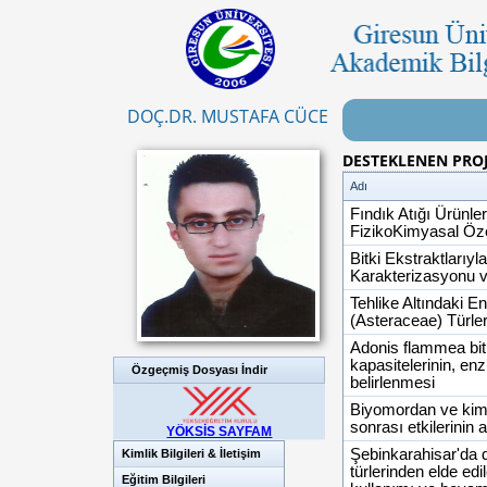
DOÇ.DR. MUSTAFA CÜCE
DESTEKLENEN PRO
Adı
Fındık Atığı Ürünler
FizikoKimyasal Özel
Bitki Ekstraktlarıy
Karakterizasyonu v
Tehlike Altındaki 
(Asteraceae) Türler
Adonis flammea bitk
kapasitelerinin, enz
Özgeçmiş Dosyası İndir
belirlenmesi
Biyomordan ve kimy
sonrası etkilerinin 
YÖKSİS SAYFAM
Şebinkarahisar'da d
Kimlik Bilgileri & İletişim
türlerinden elde ed
Eğitim Bilgileri