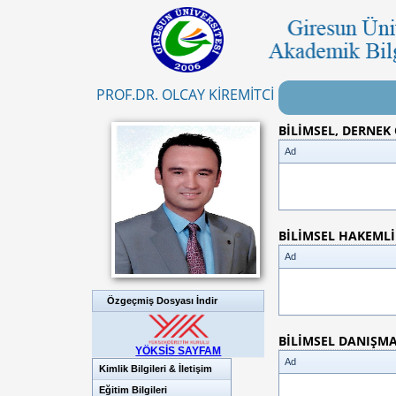
PROF.DR. OLCAY KİREMİTCİ
BİLİMSEL, DERNEK
Ad
BİLİMSEL HAKEML
Ad
Özgeçmiş Dosyası İndir
BİLİMSEL DANIŞM
YÖKSİS SAYFAM
Ad
Kimlik Bilgileri & İletişim
Eğitim Bilgileri