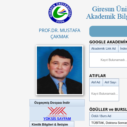
PROF.DR. MUSTAFA
ÇAKMAK
GOOGLE AKADEMİK 
Akademik Link Ad
İnde
Kayıt Bulunamadı..
ATIFLAR
Atıf Ad
Atıf Sayı
Kayıt Bulunamadı...
Özgeçmiş Dosyası İndir
ÖDÜLLER ve BURS
Ödül / Burs Ad
YÖKSİS SAYFAM
TÜBİTAK, Doktora Sonras
Kimlik Bilgileri & İletişim