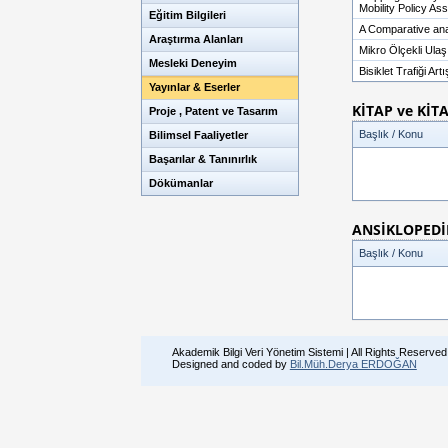
Mobility Policy A
Eğitim Bilgileri
A Comparative ana
Araştırma Alanları
Mikro Ölçekli Ula
Mesleki Deneyim
Bisiklet Trafiği A
Yayınlar & Eserler
KİTAP ve KİT
Proje , Patent ve Tasarım
Başlık / Konu
Bilimsel Faaliyetler
Başarılar & Tanınırlık
Dökümanlar
ANSİKLOPEDİ
Başlık / Konu
Akademik Bilgi Veri Yönetim Sistemi | All Rights Reserved
Designed and coded by
Bil.Müh.Derya ERDOĞAN