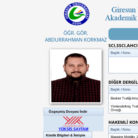
ÖĞR. GÖR.
ABDURRAHMAN KORKMAZ
SCI,SSCI,AH
Başlık / Konu
DİĞER DERGİ
Başlık / Konu
Bisiklet Trafiği A
Yönlendirilmiş Tra
Örneği.
Özgeçmiş Dosyası İndir
HAKEMLİ KON
YÖKSİS SAYFAM
Başlık / Konu
Kimlik Bilgileri & İletişim
Mapping Mobility 