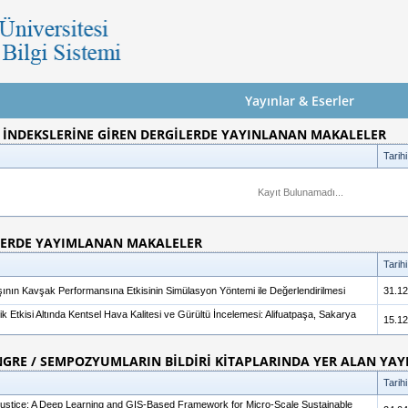
Yayınlar & Eserler
CI İNDEKSLERİNE GİREN DERGİLERDE YAYINLANAN MAKALELER
Tarihi
Kayıt Bulunamadı...
LERDE YAYIMLANAN MAKALELER
Tarihi
rtışının Kavşak Performansına Etkisinin Simülasyon Yöntemi ile Değerlendirilmesi
31.12
fik Etkisi Altında Kentsel Hava Kalitesi ve Gürültü İncelemesi: Alifuatpaşa, Sakarya
15.12
GRE / SEMPOZYUMLARIN BİLDİRİ KİTAPLARINDA YER ALAN YAY
Tarihi
Justice: A Deep Learning and GIS-Based Framework for Micro-Scale Sustainable