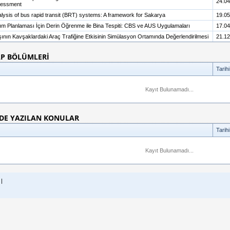
24.04
ssessment
lysis of bus rapid transit (BRT) systems: A framework for Sakarya
19.05
şım Planlaması İçin Derin Öğrenme ile Bina Tespiti: CBS ve AUS Uygulamaları
17.04
rtışının Kavşaklardaki Araç Trafiğine Etkisinin Simülasyon Ortamında Değerlendirilmesi
21.12
AP BÖLÜMLERİ
Tarihi
Kayıt Bulunamadı...
DE YAZILAN KONULAR
Tarihi
Kayıt Bulunamadı...
 |