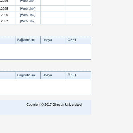
.2026
[Web Link]
.2025
[Web Link]
.2025
[Web Link]
.2022
[Web Link]
Bağlantı/Link
Dosya
ÖZET
Bağlantı/Link
Dosya
ÖZET
Copyright © 2017 Giresun Üniversitesi