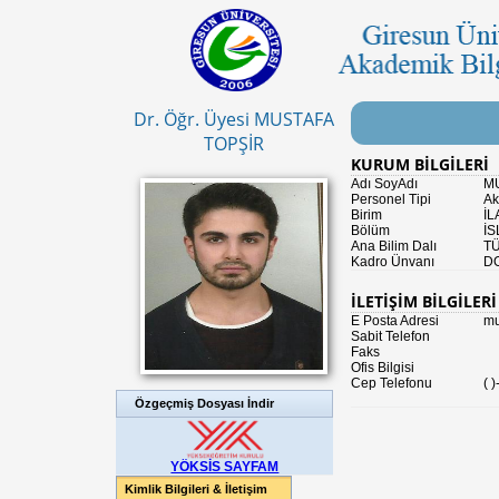
Dr. Öğr. Üyesi MUSTAFA
TOPŞİR
KURUM BİLGİLERİ
Adı SoyAdı
M
Personel Tipi
Ak
Birim
İL
Bölüm
İS
Ana Bilim Dalı
TÜ
Kadro Ünvanı
D
İLETİŞİM BİLGİLERİ
E Posta Adresi
mu
Sabit Telefon
Faks
Ofis Bilgisi
Cep Telefonu
( )
Özgeçmiş Dosyası İndir
YÖKSİS SAYFAM
Kimlik Bilgileri & İletişim