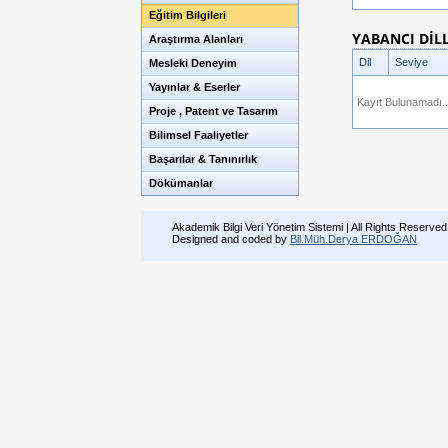
Eğitim Bilgileri
YABANCI DİL
Araştırma Alanları
Dil
Seviye
Mesleki Deneyim
Yayınlar & Eserler
Kayıt Bulunamadı..
Proje , Patent ve Tasarım
Bilimsel Faaliyetler
Başarılar & Tanınırlık
Dökümanlar
Akademik Bilgi Veri Yönetim Sistemi | All Rights Reserved
Designed and coded by
Bil.Müh.Derya ERDOĞAN