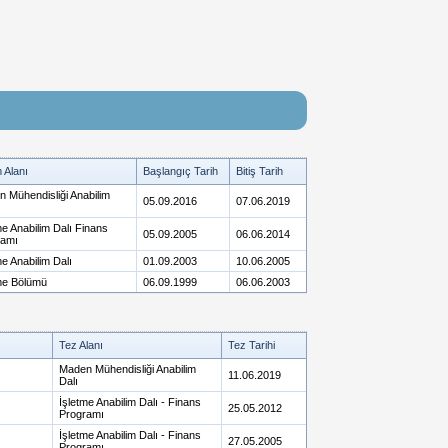
m Alanı
Başlangıç Tarih
Bitiş Tarih
 Mühendisliği Anabilim
05.09.2016
07.06.2019
me Anabilim Dalı Finans
05.09.2005
06.06.2014
ramı
me Anabilim Dalı
01.09.2003
10.06.2005
me Bölümü
06.09.1999
06.06.2003
Tez Alanı
Tez Tarihi
Maden Mühendisliği Anabilim
11.06.2019
Dalı
İşletme Anabilim Dalı - Finans
25.05.2012
Programı
İşletme Anabilim Dalı - Finans
27.05.2005
Programı