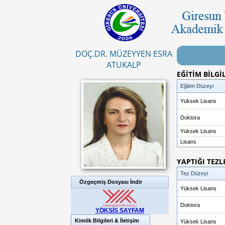
DOÇ.DR. MÜZEYYEN ESRA
ATUKALP
EĞİTİM BİLGİ
Eğitim Düzeyi
Yüksek Lisans
Doktora
Yüksek Lisans
Lisans
YAPTIĞI TEZL
Tez Düzeyi
Özgeçmiş Dosyası İndir
Yüksek Lisans
Doktora
YÖKSİS SAYFAM
Kimlik Bilgileri & İletişim
Yüksek Lisans