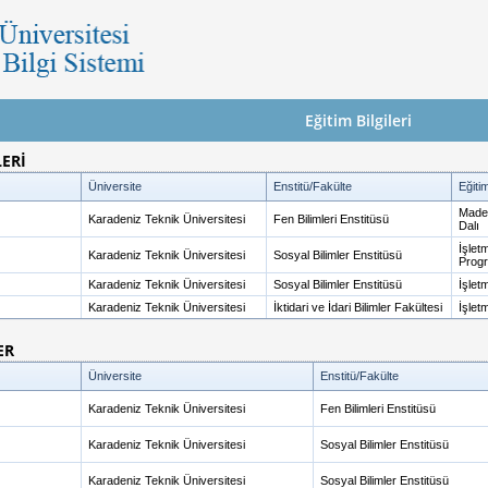
Eğitim Bilgileri
LERİ
Üniversite
Enstitü/Fakülte
Eğiti
Maden
Karadeniz Teknik Üniversitesi
Fen Bilimleri Enstitüsü
Dalı
İşlet
Karadeniz Teknik Üniversitesi
Sosyal Bilimler Enstitüsü
Prog
Karadeniz Teknik Üniversitesi
Sosyal Bilimler Enstitüsü
İşlet
Karadeniz Teknik Üniversitesi
İktidari ve İdari Bilimler Fakültesi
İşlet
ER
Üniversite
Enstitü/Fakülte
Karadeniz Teknik Üniversitesi
Fen Bilimleri Enstitüsü
Karadeniz Teknik Üniversitesi
Sosyal Bilimler Enstitüsü
Karadeniz Teknik Üniversitesi
Sosyal Bilimler Enstitüsü