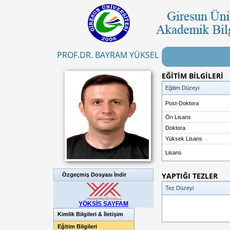
PROF.DR. BAYRAM YÜKSEL
EĞİTİM BİLGİLERİ
Eğitim Düzeyi
Post-Doktora
Ön Lisans
Doktora
Yüksek Lisans
Lisans
YAPTIĞI TEZLER
Özgeçmiş Dosyası İndir
Tez Düzeyi
YÖKSİS SAYFAM
Kimlik Bilgileri & İletişim
Eğitim Bilgileri