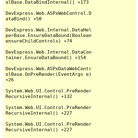
olBase.DataBindInternal() +173

DevExpress.Web.ASPxWebControl.D
ataBind() +50

DevExpress.Web.Internal.DataHel
perBase.EnsureDataBound(Boolean 
ensureChildControls) +74

DevExpress.Web.Internal.DataCon
tainer.EnsureDataBound() +154

DevExpress.Web.ASPxDataWebContr
olBase.OnPreRender(EventArgs e) 
+26

System.Web.UI.Control.PreRender
RecursiveInternal() +132

System.Web.UI.Control.PreRender
RecursiveInternal() +227

System.Web.UI.Control.PreRender
RecursiveInternal() +227
