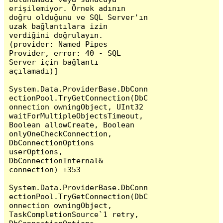
erişilemiyor. Örnek adının 
doğru olduğunu ve SQL Server'ın 
uzak bağlantılara izin 
verdiğini doğrulayın. 
(provider: Named Pipes 
Provider, error: 40 - SQL 
Server için bağlantı 
açılamadı)]

System.Data.ProviderBase.DbConn
ectionPool.TryGetConnection(DbC
onnection owningObject, UInt32 
waitForMultipleObjectsTimeout, 
Boolean allowCreate, Boolean 
onlyOneCheckConnection, 
DbConnectionOptions 
userOptions, 
DbConnectionInternal& 
connection) +353

System.Data.ProviderBase.DbConn
ectionPool.TryGetConnection(DbC
onnection owningObject, 
TaskCompletionSource`1 retry, 