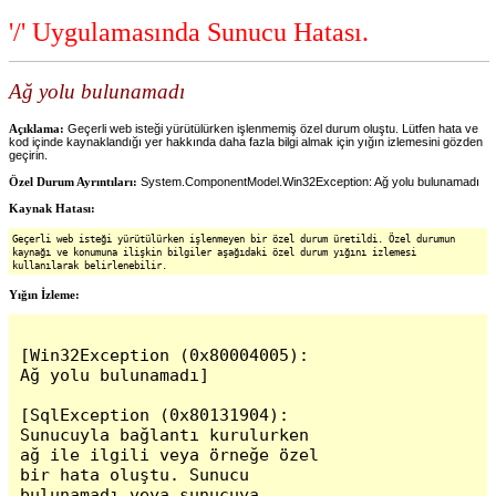
'/' Uygulamasında Sunucu Hatası.
Ağ yolu bulunamadı
Açıklama:
Geçerli web isteği yürütülürken işlenmemiş özel durum oluştu. Lütfen hata ve
kod içinde kaynaklandığı yer hakkında daha fazla bilgi almak için yığın izlemesini gözden
geçirin.
Özel Durum Ayrıntıları:
System.ComponentModel.Win32Exception: Ağ yolu bulunamadı
Kaynak Hatası:
Geçerli web isteği yürütülürken işlenmeyen bir özel durum üretildi. Özel durumun
kaynağı ve konumuna ilişkin bilgiler aşağıdaki özel durum yığını izlemesi
kullanılarak belirlenebilir.
Yığın İzleme:
[Win32Exception (0x80004005): 
Ağ yolu bulunamadı]

[SqlException (0x80131904): 
Sunucuyla bağlantı kurulurken 
ağ ile ilgili veya örneğe özel 
bir hata oluştu. Sunucu 
bulunamadı veya sunucuya 