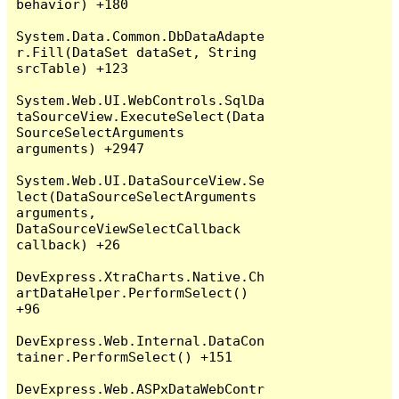
behavior) +180

System.Data.Common.DbDataAdapte
r.Fill(DataSet dataSet, String 
srcTable) +123

System.Web.UI.WebControls.SqlDa
taSourceView.ExecuteSelect(Data
SourceSelectArguments 
arguments) +2947

System.Web.UI.DataSourceView.Se
lect(DataSourceSelectArguments 
arguments, 
DataSourceViewSelectCallback 
callback) +26

DevExpress.XtraCharts.Native.Ch
artDataHelper.PerformSelect() 
+96

DevExpress.Web.Internal.DataCon
tainer.PerformSelect() +151

DevExpress.Web.ASPxDataWebContr