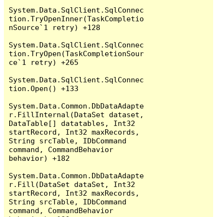
System.Data.SqlClient.SqlConnec
tion.TryOpenInner(TaskCompletio
nSource`1 retry) +128

System.Data.SqlClient.SqlConnec
tion.TryOpen(TaskCompletionSour
ce`1 retry) +265

System.Data.SqlClient.SqlConnec
tion.Open() +133

System.Data.Common.DbDataAdapte
r.FillInternal(DataSet dataset, 
DataTable[] datatables, Int32 
startRecord, Int32 maxRecords, 
String srcTable, IDbCommand 
command, CommandBehavior 
behavior) +182

System.Data.Common.DbDataAdapte
r.Fill(DataSet dataSet, Int32 
startRecord, Int32 maxRecords, 
String srcTable, IDbCommand 
command, CommandBehavior 