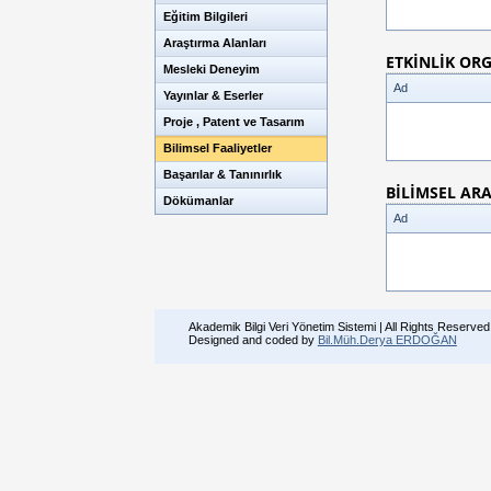
Eğitim Bilgileri
Araştırma Alanları
ETKİNLİK OR
Mesleki Deneyim
Ad
Yayınlar & Eserler
Proje , Patent ve Tasarım
Bilimsel Faaliyetler
Başarılar & Tanınırlık
BİLİMSEL AR
Dökümanlar
Ad
Akademik Bilgi Veri Yönetim Sistemi | All Rights Reserved
Designed and coded by
Bil.Müh.Derya ERDOĞAN