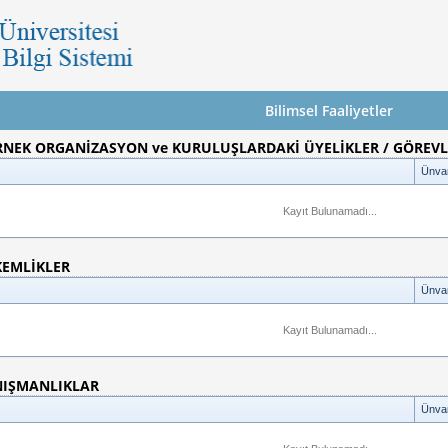
Bilimsel Faaliyetler
ERNEK ORGANİZASYON ve KURULUŞLARDAKİ ÜYELİKLER / GÖREV
Ünva
Kayıt Bulunamadı...
KEMLİKLER
Ünva
Kayıt Bulunamadı...
NIŞMANLIKLAR
Ünva