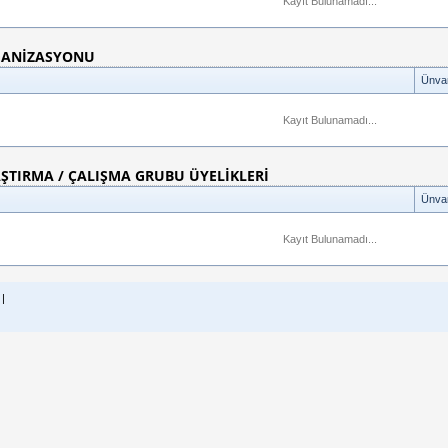
Kayıt Bulunamadı...
GANİZASYONU
Ünva
Kayıt Bulunamadı...
AŞTIRMA / ÇALIŞMA GRUBU ÜYELİKLERİ
Ünva
Kayıt Bulunamadı...
 |