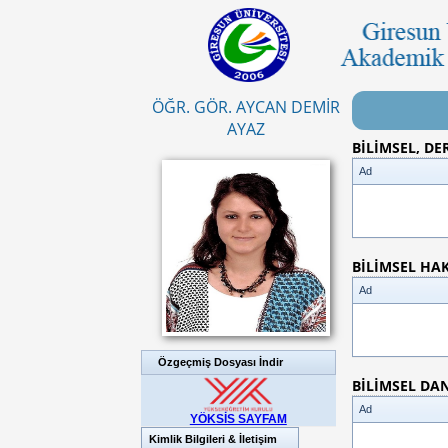
ÖĞR. GÖR. AYCAN DEMİR
AYAZ
BİLİMSEL, D
Ad
BİLİMSEL HA
Ad
Özgeçmiş Dosyası İndir
BİLİMSEL DA
Ad
YÖKSİS SAYFAM
Kimlik Bilgileri & İletişim