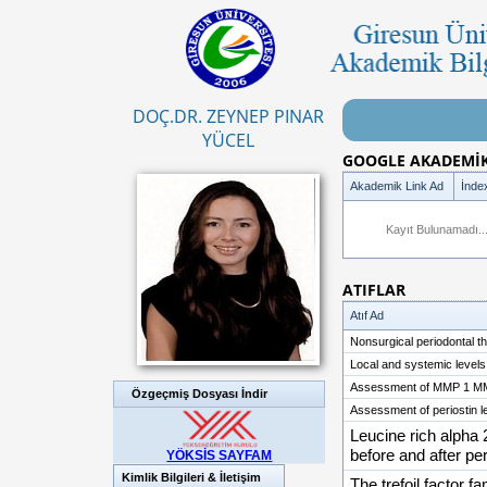
DOÇ.DR. ZEYNEP PINAR
YÜCEL
GOOGLE AKADEMİK 
Akademik Link Ad
İnde
Kayıt Bulunamadı..
ATIFLAR
Atıf Ad
Nonsurgical periodontal th
Local and systemic levels
Assessment of MMP 1 MMP 
Özgeçmiş Dosyası İndir
Assessment of periostin le
Leucine rich alpha 
before and after pe
YÖKSİS SAYFAM
Kimlik Bilgileri & İletişim
The trefoil factor f