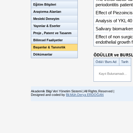
periodontitis patien
Eğitim Bilgileri
Araştırma Alanları
Effect of Piezoinci
Mesleki Deneyim
Analysis of YKL 40 
Yayınlar & Eserler
Salivary biomarkers 
Proje , Patent ve Tasarım
Effect of non surgic
Bilimsel Faaliyetler
endothelial growth 
Başarılar & Tanınırlık
ÖDÜLLER ve BURS
Dökümanlar
Ödül / Burs Ad
Tarih
Kayıt Bulunamadı...
Akademik Bilgi Veri Yönetim Sistemi | All Rights Reserved |
Designed and coded by
Bil.Müh.Derya ERDOĞAN