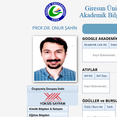
PROF.DR. ONUR ŞAHİN
GOOGLE AKADEMİK 
Akademik Link Ad
İnde
Kayıt Bulunamadı..
ATIFLAR
Atıf Ad
Atıf Sayı
Kayıt Bulunamadı...
Özgeçmiş Dosyası İndir
ÖDÜLLER ve BURS
YÖKSİS SAYFAM
Ödül / Burs Ad
Tarih
Kimlik Bilgileri & İletişim
Eğitim Bilgileri