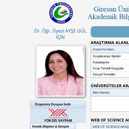
Dr. Öğr. Üyesi AYŞE GÜL
İÇİN
ARAŞTIRMA ALANL
Araştırma Alanı
Gruplararası İlişkiler
Kutuplaşma
Grup Temelli Duygular
Sosyal Temsiller
ÜNİVERSİTELER AR
Bilim Alanları
Özgeçmiş Dosyası İndir
WEB OF SCIENCE 
YÖKSİS SAYFAM
Kimlik Bilgileri & İletişim
WEB OF SCIENCE ARAŞ