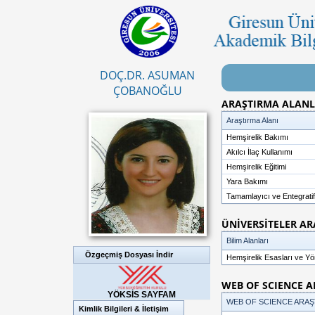
DOÇ.DR. ASUMAN
ÇOBANOĞLU
ARAŞTIRMA ALANL
Araştırma Alanı
Hemşirelik Bakımı
Akılcı İlaç Kullanımı
Hemşirelik Eğitimi
Yara Bakımı
Tamamlayıcı ve Entegratif
ÜNİVERSİTELER AR
Bilim Alanları
Özgeçmiş Dosyası İndir
Hemşirelik Esasları ve Yö
WEB OF SCIENCE 
YÖKSİS SAYFAM
WEB OF SCIENCE ARAŞ
Kimlik Bilgileri & İletişim